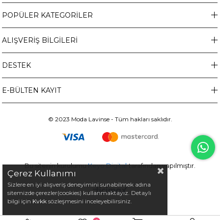
POPÜLER KATEGORİLER
ALIŞVERİŞ BİLGİLERİ
DESTEK
E-BÜLTEN KAYIT
© 2023 Moda Lavinse - Tüm hakları saklıdır.
Bu sitenin kurulumu
Keyo Digital
tarafından yapılmıştır.
Çerez Kullanımı
Sizlere en iyi alışveriş deneyimini sunabilmek adına
sitemizde çerezler(cookies) kullanmaktayız. Detaylı
bilgi için
Kvkk
sözleşmesini inceleyebilirsiniz.