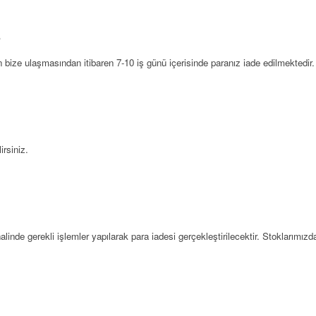
?
nün bize ulaşmasından itibaren 7-10 iş günü içerisinde paranız iade edilmektedir.
rsiniz.
nde gerekli işlemler yapılarak para iadesi gerçekleştirilecektir. Stoklarımız