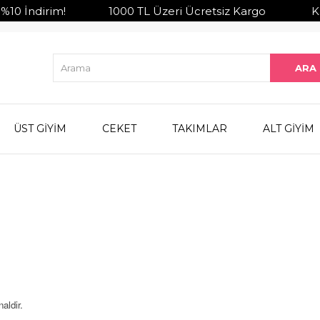
10 İndirim! 1000 TL Üzeri Ücretsiz Kargo Kapıda
ÜST GİYİM
CEKET
TAKIMLAR
ALT GİYİM
aldir.