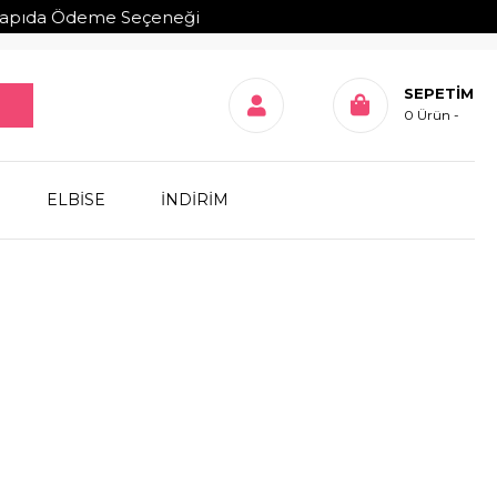
 Ödeme Seçeneği
SEPETIM
0
Ürün
ELBİSE
İNDİRİM