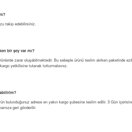
im?
u takip edebilirsiniz.
ken bir şey var mı?
nlerde zarar oluşabilmektedir. Bu sebeple ürünü teslim alırken paketinde ezil
argo yetkilisine tutanak tutturmalısınız.
abilirim?
rün bulunduğunuz adrese en yakın kargo şubesine teslim edilir. 3 Gün içerisin
mamıza geri gönderilir.