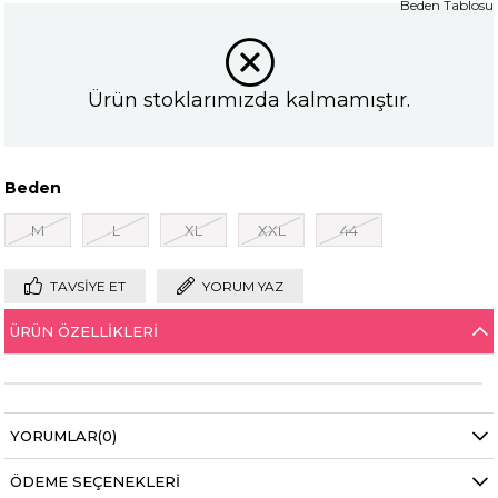
Beden Tablosu
Ürün stoklarımızda kalmamıştır.
Beden
M
L
XL
XXL
44
TAVSIYE ET
YORUM YAZ
ÜRÜN ÖZELLIKLERI
YORUMLAR
(0)
ÖDEME SEÇENEKLERI