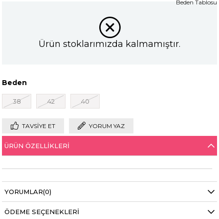
Beden Tablosu
Ürün stoklarımızda kalmamıştır.
Beden
38
42
40
TAVSIYE ET
YORUM YAZ
ÜRÜN ÖZELLIKLERI
YORUMLAR
(0)
ÖDEME SEÇENEKLERI