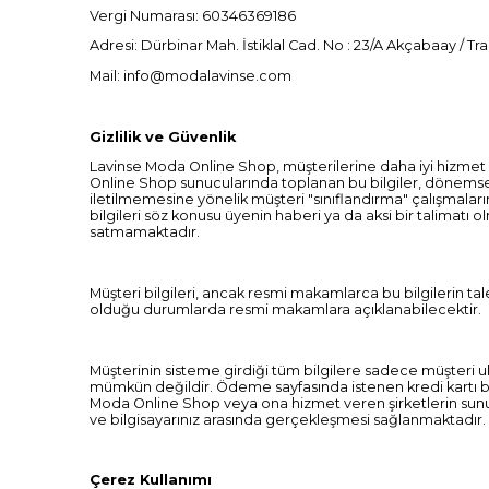
Vergi Numarası: 60346369186
Adresi: Dürbinar Mah. İstiklal Cad. No : 23/A Akçabaay / T
Mail:
info@modalavinse.com
Gizlilik ve Güvenlik
Lavinse Moda Online Shop, müşterilerine daha iyi hizmet ver
Online Shop sunucularında toplanan bu bilgiler, dönemsel
iletilmemesine yönelik müşteri "sınıflandırma" çalışmal
bilgileri söz konusu üyenin haberi ya da aksi bir talimatı
satmamaktadır.
Müşteri bilgileri, ancak resmi makamlarca bu bilgilerin
olduğu durumlarda resmi makamlara açıklanabilecektir.
Müşterinin sisteme girdiği tüm bilgilere sadece müşteri ul
mümkün değildir. Ödeme sayfasında istenen kredi kartı bilg
Moda Online Shop veya ona hizmet veren şirketlerin sun
ve bilgisayarınız arasında gerçekleşmesi sağlanmaktadır.
Çerez Kullanımı