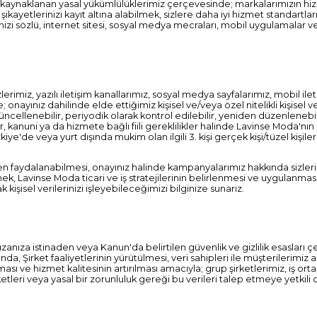
 kaynaklanan yasal yükümlülüklerimiz çerçevesinde; markalarımızın h
kayetlerinizi kayıt altına alabilmek, sizlere daha iyi hizmet standartları
izi sözlü, internet sitesi, sosyal medya mecraları, mobil uygulamalar ve 
rimiz, yazılı iletişim kanallarımız, sosyal medya sayfalarımız, mobil ilet
 ile; onayınız dahilinde elde ettiğimiz kişisel ve/veya özel nitelikli kişis
güncellenebilir, periyodik olarak kontrol edilebilir, yeniden düzenlenebilir
 kanuni ya da hizmete bağlı fiili gereklilikler halinde Lavinse Moda'nın bi
ye'de veya yurt dışında mukim olan ilgili 3. kişi gerçek kişi/tüzel kişile
 faydalanabilmesi, onayınız halinde kampanyalarımız hakkında sizleri bi
ek, Lavinse Moda ticari ve iş stratejilerinin belirlenmesi ve uygulanması
işisel verilerinizi işleyebileceğimizi bilginize sunarız.
rızanıza istinaden veya Kanun'da belirtilen güvenlik ve gizlilik esasları
da, Şirket faaliyetlerinin yürütülmesi, veri sahipleri ile müşterilerimi
ması ve hizmet kalitesinin artırılması amacıyla; grup şirketlerimiz, iş or
tleri veya yasal bir zorunluluk gereği bu verileri talep etmeye yetkili 