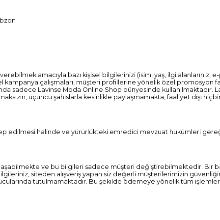
rabzon
ebilmek amacıyla bazı kişisel bilgilerinizi (isim, yaş, ilgi alanlarınız,
 kampanya çalışmaları, müşteri profillerine yönelik özel promosyon fa
arında sadece Lavinse Moda Online Shop bünyesinde kullanılmaktadır. L
 olmaksızın, üçüncü şahıslarla kesinlikle paylaşmamakta, faaliyet dışı h
 talep edilmesi halinde ve yürürlükteki emredici mevzuat hükümleri 
aşabilmekte ve bu bilgileri sadece müşteri değiştirebilmektedir. Bir ba
ileriniz, siteden alışveriş yapan siz değerli müşterilerimizin güvenliğ
ucularında tutulmamaktadır. Bu şekilde ödemeye yönelik tüm işlemle