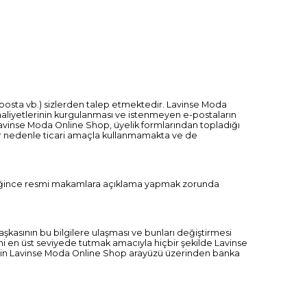
 e-posta vb.) sizlerden talep etmektedir. Lavinse Moda
aliyetlerinin kurgulanması ve istenmeyen e-postaların
avinse Moda Online Shop, üyelik formlarından topladığı
içbir nedenle ticari amaçla kullanmamakta ve de
gereğince resmi makamlara açıklama yapmak zorunda
şkasının bu bilgilere ulaşması ve bunları değiştirmesi
ini en üst seviyede tutmak amacıyla hiçbir şekilde Lavinse
rin Lavinse Moda Online Shop arayüzü üzerinden banka