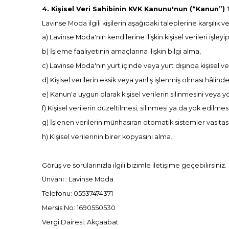
4. Kişisel Veri Sahibinin KVK Kanunu'nun (“Kanun”)
Lavinse Moda ilgili kişilerin aşağıdaki taleplerine karşılık v
a) Lavinse Moda'nın kendilerine ilişkin kişisel verileri işley
b) İşleme faaliyetinin amaçlarına ilişkin bilgi alma,
c) Lavinse Moda'nın yurt içinde veya yurt dışında kişisel veril
d) Kişisel verilerin eksik veya yanlış işlenmiş olması hâlind
e) Kanun'a uygun olarak kişisel verilerin silinmesini veya 
f) Kişisel verilerin düzeltilmesi, silinmesi ya da yok edilmesi
g) İşlenen verilerin münhasıran otomatik sistemler vasıtas
h) Kişisel verilerinin birer kopyasını alma.
Görüş ve sorularınızla ilgili bizimle iletişime geçebilirsiniz.
Ünvanı : Lavinse Moda
Telefonu: 05537474371
Mersis No: 1690550530
Vergi Dairesi: Akçaabat