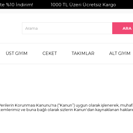
 %10 İndirim! 1000 TL Üzeri Ücretsiz Kargo Kapı
ÜST GİYİM
CEKET
TAKIMLAR
ALT GİYİM
sel Verilerin Korunması Kanunu'na (“Kanun”) uygun olarak işlenerek, muha
mlerimiz ve buna bağlı olarak sizlerin Kanun'dan kaynaklanan haklarınızl