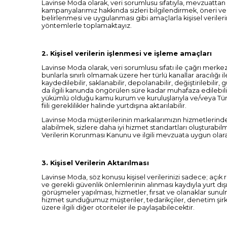
Lavinse Moda olarak, veri sorumlusu sıfatıyla, mevzuattan
kampanyalarımız hakkında sizleri bilgilendirmek, öneri ve şi
belirlenmesi ve uygulanması gibi amaçlarla kişisel verilerin
yöntemlerle toplamaktayız.
2. Kişisel verilerin işlenmesi ve işleme amaçları
Lavinse Moda olarak, veri sorumlusu sıfatı ile çağrı merkezle
bunlarla sınırlı olmamak üzere her türlü kanallar aracılığı
kaydedilebilir, saklanabilir, depolanabilir, değiştirilebilir, 
da ilgili kanunda öngörülen süre kadar muhafaza edilebilir,
yükümlü olduğu kamu kurum ve kuruluşlarıyla ve/veya Türki
fiili gereklilikler halinde yurtdışına aktarılabilir.
Lavinse Moda müşterilerinin markalarımızın hizmetlerinden
alabilmek, sizlere daha iyi hizmet standartları oluşturabilm
Verilerin Korunması Kanunu ve ilgili mevzuata uygun olarak k
3. Kişisel Verilerin Aktarılması
Lavinse Moda, söz konusu kişisel verilerinizi sadece; açık 
ve gerekli güvenlik önlemlerinin alınması kaydıyla yurt dışın
görüşmeler yapılması, hizmetler, fırsat ve olanaklar sunul
hizmet sunduğumuz müşteriler, tedarikçiler, denetim şirke
üzere ilgili diğer otoriteler ile paylaşabilecektir.