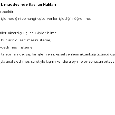
 11. maddesinde Sayılan Hakları
erecektir:
ip işlemediğini ve hangi kişisel verileri işlediğini öğrenme,
eri aktardığı üçüncü kişileri bilme,
e bunların düzeltilmesini isteme,
yok edilmesini isteme,
 talebi halinde; yapılan işlemlerin, kişisel verilerin aktarıldığı üçüncü ki
ıyla analiz edilmesi suretiyle kişinin kendisi aleyhine bir sonucun ortay