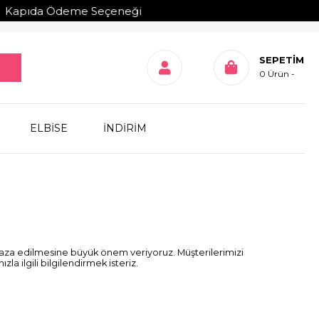
da Ödeme Seçeneği
SEPETIM
0
Ürün
ELBİSE
İNDİRİM
faza edilmesine büyük önem veriyoruz. Müşterilerimizi
a ilgili bilgilendirmek isteriz.