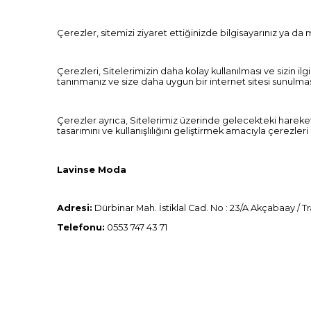
Çerezler, sitemizi ziyaret ettiğinizde bilgisayarınız ya da 
Çerezleri, Sitelerimizin daha kolay kullanılması ve sizin il
tanınmanız ve size daha uygun bir internet sitesi sunulması a
Çerezler ayrıca, Sitelerimiz üzerinde gelecekteki hareketle
tasarımını ve kullanışlılığını geliştirmek amacıyla çerezleri 
Lavinse Moda
Adresi:
Dürbinar Mah. İstiklal Cad. No : 23/A Akçabaay / 
Telefonu:
0553 747 43 71