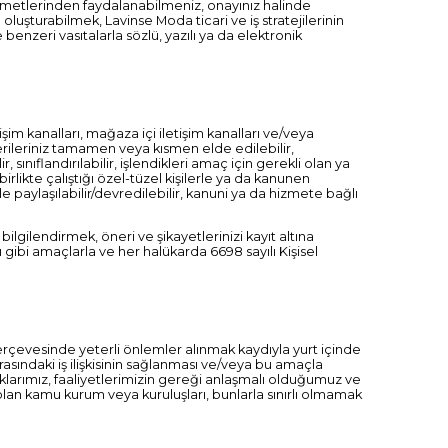
izmetlerinden faydalanabilmeniz, onayınız halinde
 oluşturabilmek, Lavinse Moda ticari ve iş stratejilerinin
benzeri vasıtalarla sözlü, yazılı ya da elektronik
işim kanalları, mağaza içi iletişim kanalları ve/veya
el verileriniz tamamen veya kısmen elde edilebilir,
, sınıflandırılabilir, işlendikleri amaç için gerekli olan ya
rlikte çalıştığı özel-tüzel kişilerle ya da kanunen
rle paylaşılabilir/devredilebilir, kanuni ya da hizmete bağlı
lgilendirmek, öneri ve şikayetlerinizi kayıt altına
 gibi amaçlarla ve her halükarda 6698 sayılı Kişisel
 çerçevesinde yeterli önlemler alınmak kaydıyla yurt içinde
z arasındaki iş ilişkisinin sağlanması ve/veya bu amaçla
taklarımız, faaliyetlerimizin gereği anlaşmalı olduğumuz ve
olan kamu kurum veya kuruluşları, bunlarla sınırlı olmamak