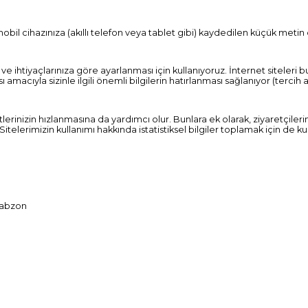
mobil cihazınıza (akıllı telefon veya tablet gibi) kaydedilen küçük metin d
gi ve ihtiyaçlarınıza göre ayarlanması için kullanıyoruz. İnternet sitele
macıyla sizinle ilgili önemli bilgilerin hatırlanması sağlanıyor (tercih ay
rinizin hızlanmasına da yardımcı olur. Bunlara ek olarak, ziyaretçilerin 
Sitelerimizin kullanımı hakkında istatistiksel bilgiler toplamak için de kul
Trabzon