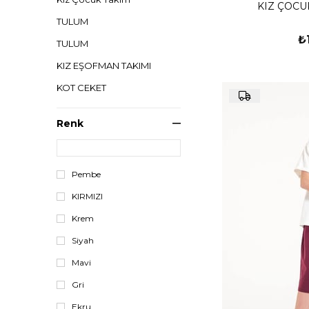
KIZ ÇOCU
TULUM
₺
TULUM
KIZ EŞOFMAN TAKIMI
KOT CEKET
DIŞ GİYİM
Renk
D
ÜST GİYİM
Pembe
GÖMLEK
KIRMIZI
ALT GİYİM
Krem
TAKIMLAR
Siyah
CEKET
Mavi
ELBİSE
Gri
YENİ GELENLER
Ekru
İNDİRİM