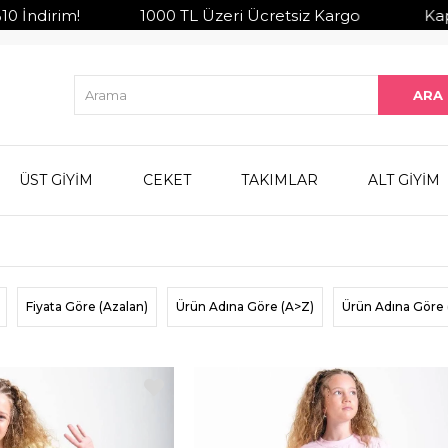
im! 1000 TL Üzeri Ücretsiz Kargo Kapıda Ödeme S
ÜST GİYİM
CEKET
TAKIMLAR
ALT GİYİM
Fiyata Göre (Azalan)
Ürün Adına Göre (A>Z)
Ürün Adına Göre 