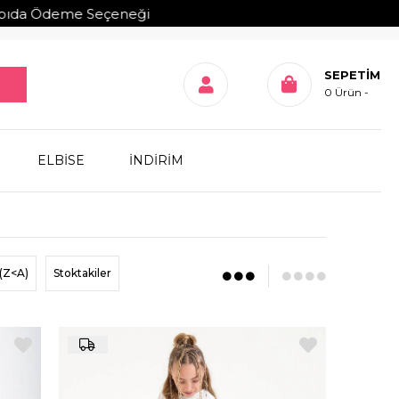
eçeneği
SEPETIM
0
Ürün
ELBİSE
İNDİRİM
(Z<A)
Stoktakiler