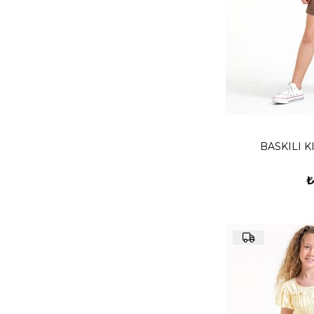
BASKILI K
₺