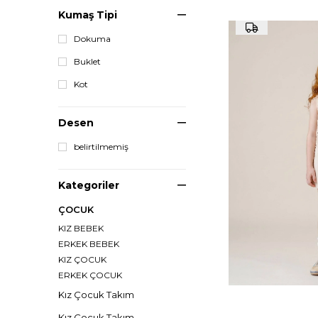
Kumaş Tipi
Dokuma
Buklet
Kot
Desen
belirtilmemiş
Kategoriler
ÇOCUK
KIZ BEBEK
ERKEK BEBEK
KIZ ÇOCUK
ERKEK ÇOCUK
Kız Çocuk Takım
Kız Çocuk Takım