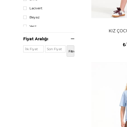
Lacivert
BÜYÜK BEDEN
Beyaz
ÇANTA CÜZDAN
Yeşil
KIZ ÇOC
Bej
Fiyat Aralığı
₺
Vizon
Filtrele
Ekru
Siyah
Bej