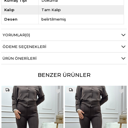
Kumaş Tipi
Dokuma
Kalıp
Tam Kalıp
Desen
belirtilmemiş
YORUMLAR
(0)
ÖDEME SEÇENEKLERI
ÜRÜN ÖNERILERI
BENZER ÜRÜNLER