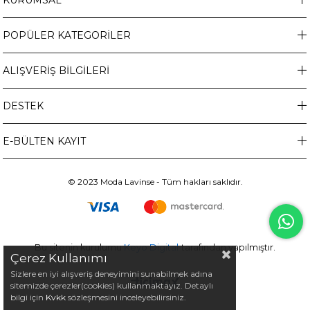
KURUMSAL
POPÜLER KATEGORİLER
ALIŞVERİŞ BİLGİLERİ
DESTEK
E-BÜLTEN KAYIT
© 2023 Moda Lavinse - Tüm hakları saklıdır.
Bu sitenin kurulumu
Keyo Digital
tarafından yapılmıştır.
Çerez Kullanımı
Sizlere en iyi alışveriş deneyimini sunabilmek adına
sitemizde çerezler(cookies) kullanmaktayız. Detaylı
bilgi için
Kvkk
sözleşmesini inceleyebilirsiniz.