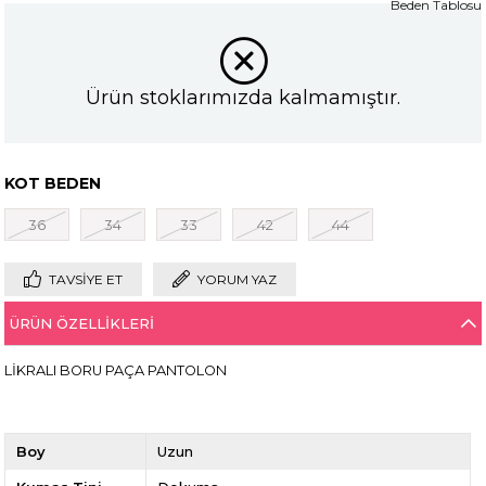
Beden Tablosu
Ürün stoklarımızda kalmamıştır.
KOT BEDEN
36
34
33
42
44
TAVSIYE ET
YORUM YAZ
ÜRÜN ÖZELLIKLERI
LİKRALI BORU PAÇA PANTOLON
Boy
Uzun