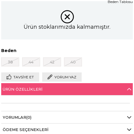
Beden Tablosu
Ürün stoklarımızda kalmamıştır.
Beden
38
44
42
40
TAVSIYE ET
YORUM YAZ
ÜRÜN ÖZELLIKLERI
YORUMLAR
(0)
ÖDEME SEÇENEKLERI