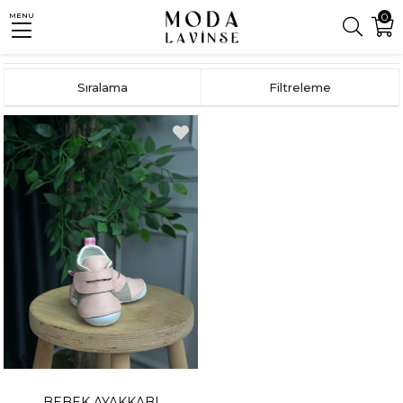
 Kapıda Ödeme Seçeneği
0
MENU
Anasayfa
ÇOCUK
KIZ BEBEK
Sıralama
Filtreleme
BEBEK AYAKKABI