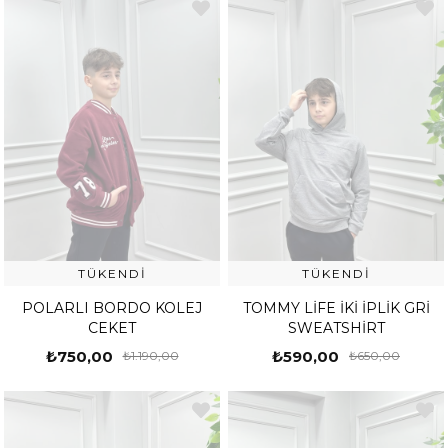
TÜKENDI
TÜKENDI
POLARLI BORDO KOLEJ
TOMMY LİFE İKİ İPLİK GRİ
CEKET
SWEATSHİRT
₺750,00
₺590,00
₺1.190,00
₺650,00