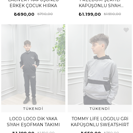
ERKEK ÇOCUK HIRKA
KAPÜŞONLU SİYAH
EŞOFMAN TAKIMI
₺690,00
₺1.199,00
₺790,00
₺1.590,00
TÜKENDI
TÜKENDI
LOCO LOCO DİK YAKA
TOMMY LİFE LOGOLU GRİ
SİYAH EŞOFMAN TAKIMI
KAPÜŞONLU SWEATSHİRT
₺1.590,00
₺750,00