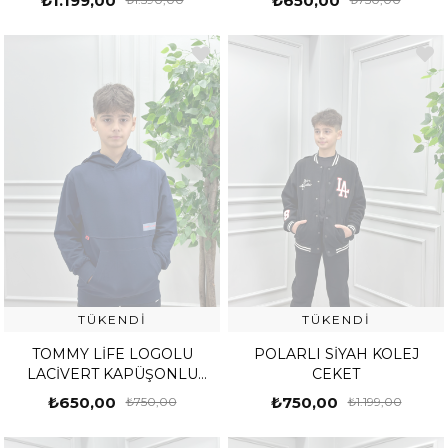
₺1.199,00
₺650,00
TÜKENDI
TÜKENDI
TOMMY LİFE LOGOLU
POLARLI SİYAH KOLEJ
LACİVERT KAPÜŞONLU
CEKET
SWEATHİRT
₺650,00
₺750,00
₺750,00
₺1.199,00