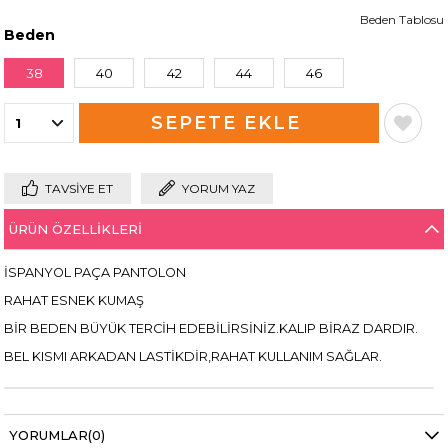
Beden Tablosu
Beden
38
40
42
44
46
TAVSIYE ET
YORUM YAZ
ÜRÜN ÖZELLIKLERI
İSPANYOL PAÇA PANTOLON
RAHAT ESNEK KUMAŞ
BİR BEDEN BÜYÜK TERCİH EDEBİLİRSİNİZ.KALIP BİRAZ DARDIR.
BEL KISMI ARKADAN LASTİKDİR,RAHAT KULLANIM SAĞLAR.
YORUMLAR
(0)